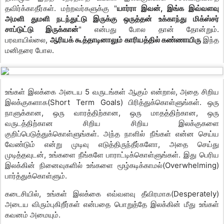
தவிர்க்காதீர்கள். மற்றவர்களுக்கு "
யார்ரா இவன், இங்க இவ்வளவு
அமளி துமளி நடந்துட்டு இருக்கு ஒருத்தன் உக்காந்து மிக்ஸ்சர்
சாப்டுட்டு இருக்கான்
" என்பது போல தான் தோன்றும்.
பரவாயில்லை,
ஆரியக் கூத்தாடினாலும் காரியத்தில் கண்ணாயிரு
இந்த
மனிதரை போல.
உங்கள் இலக்கை அடைய 5 வருடங்கள் ஆகும் என்றால், அதை சிறிய
இலக்குகளாக(Short Term Goals) பிரித்துக்கொள்ளுங்கள். ஒரு
நாளுக்கான, ஒரு வாரத்திற்கான, ஒரு மாதத்திற்கான, ஒரு
வருடத்திற்கான சிறிய சிறிய இலக்குகளை
குறிப்பெடுத்துக்கொள்ளுங்கள். அந்த நாளில் நீங்கள் என்ன செய்ய
வேண்டும் என்று முடிவு எடுத்திருந்தீர்களோ, அதை செய்து
முடித்தவுடன், உங்களை நீங்களே பாராட்டிக்கொள்ளுங்கள். இது பெரிய
இலக்கின் நினைவுகளில் உங்களை மூழ்கடிக்காமல்(Overwhelming)
பார்த்துக்கொள்ளும்.
கடைசியில், உங்கள் இலக்கை எவ்வளவு தீவிரமாக(Desperately)
அடைய விரும்புகிறீர்கள் என்பதை பொறுத்தே இலக்கின் மீது உங்கள்
கவனம் அமையும்.