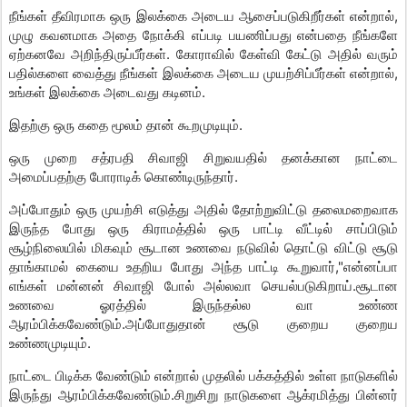
நீங்கள் தீவிரமாக ஒரு இலக்கை அடைய ஆசைப்படுகிறீர்கள் என்றால்,
முழு கவனமாக அதை நோக்கி எப்படி பயணிப்பது என்பதை நீங்களே
ஏற்கனவே அறிந்திருப்பீர்கள். கோராவில் கேள்வி கேட்டு அதில் வரும்
பதில்களை வைத்து நீங்கள் இலக்கை அடைய முயற்சிப்பீர்கள் என்றால்,
உங்கள் இலக்கை அடைவது கடினம்.
இதற்கு ஒரு கதை மூலம் தான் கூறமுடியும்.
ஒரு முறை சத்ரபதி சிவாஜி சிறுவயதில் தனக்கான நாட்டை
அமைப்பதற்கு போராடிக் கொண்டிருந்தார்.
அப்போதும் ஒரு முயற்சி எடுத்து அதில் தோற்றுவிட்டு தலைமறைவாக
இருந்த போது ஒரு கிராமத்தில் ஒரு பாட்டி வீட்டில் சாப்பிடும்
சூழ்நிலையில் மிகவும் சூடான உணவை நடுவில் தொட்டு விட்டு சூடு
தாங்காமல் கையை உதறிய போது அந்த பாட்டி கூறுவார்,"என்னப்பா
எங்கள் மன்னன் சிவாஜி போல் அல்லவா செயல்படுகிறாய்.சூடான
உணவை ஓரத்தில் இருந்தல்ல வா உண்ண
ஆரம்பிக்கவேண்டும்.அப்போதுதான் சூடு குறைய குறைய
உண்ணமுடியும்.
நாட்டை பிடிக்க வேண்டும் என்றால் முதலில் பக்கத்தில் உள்ள நாடுகளில்
இருந்து ஆரம்பிக்கவேண்டும்.சிறுசிறு நாடுகளை ஆக்ரமித்து பின்னர்