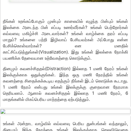
நீங்கள் உறங்கப்போகும் முன்பும் காலையில் எழுந்த பின்பும் உங்கள்
இலக்கை அடைந்த பின் எப்படி உணர்வீர்கள்? உங்கள் பெற்றோர்கள்
எவ்வளவு மகிழ்ச்சி அடைவார்கள்? உங்கள் வாழ்க்கை தரம் எப்படி
மாறும்? உங்களை பற்றி இழிவாய் பேசியவர்கள் அப்போது என்ன
பேசிக்கொள்வார்கள்? என மனதில்
காட்சிப்படுத்துங்கள்(Visualization). இது உங்கள் இலக்கை நோக்கி
பயணிக்க தேவையான உத்வேகத்தை கொடுக்கும்.
தினமும் கவனச்சிதறல்(Distraction) இல்லாத 1 மணி நேரம் உங்கள்
இலக்குக்காக ஒதுக்குங்கள். இந்த ஒரு மணி நேரத்தில் உங்கள்
கவனத்தை சிதைக்கக்கூடிய எதற்கும் நீங்கள் இடம் கொடுக்க கூடாது.
1 மணி நேரம் என்பது உங்கள் இலக்குக்கு குறைவான நேரமாக
தெரியலாம். ஆனால் கவனச்சிதறல் இல்லாத 1 மணி நேரம், 6
மாதங்களில் மிகப்பெரிய மாற்றத்தை ஏற்படுத்தும்.
உங்கள் அன்றாட வாழ்வில் எவ்வளவு பெரிய துன்பங்கள் வந்தாலும்,
தினமும் இந்த நேரத்தை உங்கள் இலக்குக்காக செலவிடுவதை