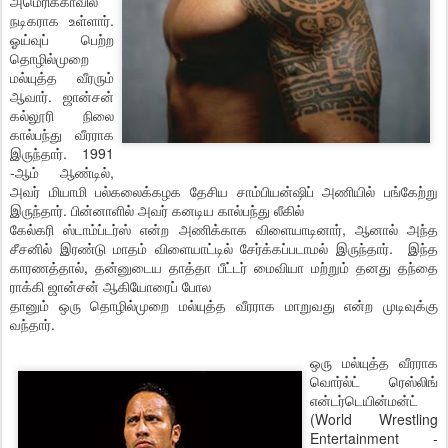
அமெரிக்காவில்
நடிகராக உள்ளார்.
ஓய்வுப் பெற்ற
தொழில்முறை
மல்யுத்த வீரரும்
ஆவார். ஜான்சன்
கல்லூரி நிலை
கால்பந்து வீரராக
இருந்தார். 1991
-ஆம் ஆண்டில்,
அவர் மியாமி பல்கலைக்கழக தேசிய சாம்பியன்ஷிப் அணியில் பங்கேற்று
இருந்தார். பின்னாளில் அவர் கனடிய கால்பந்து லீகில்
கேல்கரி ஸ்டாம்ப்டர்ஸ் என்ற அணிக்காக விளையாடினார், ஆனால் அந்த
சீசனில் இரண்டு மாதம் விளையாட்டில் சேர்க்கப்படாமல் இருந்தார். இந்த
காரணத்தால், தன்னுடைய தாத்தா பீட்டர் மைவியா மற்றும் தனது தந்தை
ராக்கி ஜான்சன் ஆகியோரைப் போல
தானும் ஒரு தொழில்முறை மல்யுத்த வீரராக மாறுவது என்ற முடிவுக்கு
வந்தார்.
ஒரு மல்யுத்த வீரராக
வொர்ல்ட் ரெஸ்லிங்
என்டர்டெயின்மன்ட்
(World Wrestling
Entertainment -