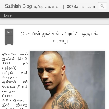
Sathish Blog
சதீஷ் பக்கங்கள் - | - 007Sathish.com
Home
டுவெயின் ஜான்சன் "தி ராக்" - ஒரு பக்க
JAN
1
வரலாறு
டுவெயின் டக்ளஸ்
ஜான்சன் (மே 2,
1972 -இல்
பிறந்தவர்) ,
என்னும் இவர்
அவருடைய
முன்னாள் ரிங்
பெயரான தி ராக்
என்பதால்
பிரபலமாக
அறியப்படுகிறார்.
இவர் தற்போது