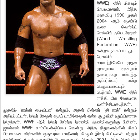
WWE) -இல் மிகவும்
பிரபலமானார், இந்த
அமைப்பு 1996 முதல்
2004 -ஆம் ஆண்டு
வரை வொர்ல்ட்
ரெஸ்லிங் ஃபெடரேஷன்
(World Wrestling
Federation - WWF)
என்றழைக்கப்பட்டது.
ரெஸ்லிங்
வரலாற்றிலேயே முதல்
முறையாக மூன்றாம்
தலைமுறை மல்யுத்த
சூப்பர்ஸ்டார் என்ற
பெருமையையும்
பெற்றார். WWE -இல்
ராக்கி மிக வேகமாக
வளர்ச்சியடைந்தார்,
முதலில் "ராக்கி மைவியா" என்றும், அதன் பின்னர் "தி ராக்" என்றும்
அறியப்பட்டார், இவர் நேஷன் ஆஃப் டாமினேஷன் என்ற குழுவின் உறுப்பினராக
இருந்தார். WWF -இல் இவர் சேர்ந்த இரண்டு ஆண்டுகளுக்கு பின்னர்,
ஜான்சன் WWF சாம்பியன்ஷிப்பை வென்று, அந்த நிறுவனத்தின் மிகப்
பிரபலமான வீரர்களில் ஒருவராக மாறினார். மேலும் இவர் பேட்டிகள் மற்றும்
முன்னோட்டங்கள் தருவதில் பிரபலமானவர் ஆனார். 2001 -ஆம் ஆண்டில்,