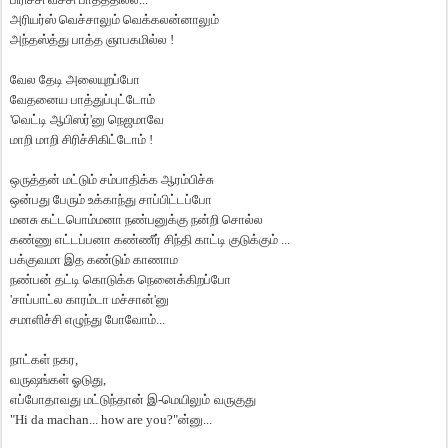
அரியர்ஸ்
வெச்சாலும்
வெக்கலன்னாலும்
அந்தஸ்த்து
பாத்த
ஞாபகமில்ல
!
வேல
தேடி
அலையுறப்போ
வேதனைய
பாத்துப்புட்டோம்
'
வெட்டி
ஆபிஸர்
'
னு
நெஜமாவே
மாறி
மாறி
சிரிச்சிகிட்டோம்
!
ஒருத்தன்
மட்டும்
சம்பாதிக்க
ஆரம்பிச்சு
ஒன்பது
பேரும்
உக்காந்து
சாப்பிட்டப்போ
மனசு
கட்டபொம்மனா
நண்பனுக்கு
நன்றி
சொல்ல
கண்ணு
எட்டப்பனா
கண்ணீர்
சிந்தி
காட்டி
குடுக்கும்
...
பக்குவமா
இத
கண்டும்
காணாம
நண்பன்
தட்டி
கொடுக்க
நெனைக்கிறப்போ
'
சாப்பாட்ல
காரம்டா
மச்சான்
'
னு
சமாளிச்சி
எழுந்து
போவோம்
...
நாட்கள்
நகர
,
வருஷங்கள்
ஓடுது
,
எப்போதாவது
மட்டுந்தான்
இ
-
மெயிலும்
வருகுது
"Hi da machan... how are you?"
ன்னு
...