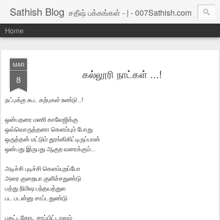
Sathish Blog
சதீஷ் பக்கங்கள் - | - 007Sathish.com
Home
MAR
கல்லூரி நாட்கள் ...!
8
நட்புக்கு
கூட
கற்புகள்
உண்டு
..
!
ஒன்பதரை
மணி
காலேஜிக்கு
ஒவ்வொருத்தனா
கெளம்பும்
போது
ஒருத்தன்
மட்டும்
தூங்கிகிட்டிருப்பான்
ஒன்பது
இருபது
ஆகுற
வரைக்கும்
...
அடிச்சி
புடிச்சி
கெளம்புறப்போ
அரை
குறையா
குளிச்சதுண்டு
பத்து
நிமிஷ
பந்தயத்துல
பட
படன்னு
சாப்டதுண்டு
பதட்டதோட
சாப்பிட்டாலும்