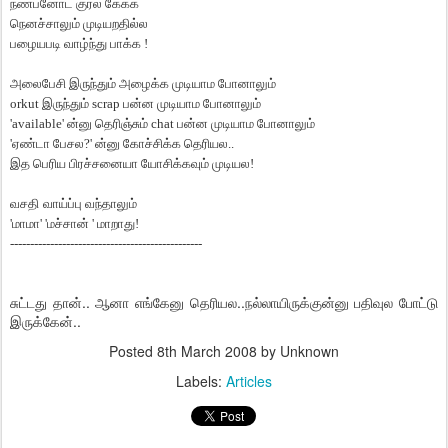
நண்பனோட
குரல
கேக்க
நெனச்சாலும்
முடியறதில்ல
பழையபடி
வாழ்ந்து
பாக்க
!
அலைபேசி
இருந்தும்
அழைக்க
முடியாம
போனாலும்
orkut
இருந்தும்
scrap
பன்ன
முடியாம
போனாலும்
'available'
ன்னு
தெரிஞ்சும்
chat
பன்ன
முடியாம
போனாலும்
'
ஏண்டா
பேசல
?'
ன்னு
கோச்சிக்க
தெரியல
..
இத
பெரிய
பிரச்சனையா
யோசிக்கவும்
முடியல
!
வசதி
வாய்ப்பு
வந்தாலும்
'
மாமா
' '
மச்சான்
'
மாறாது
!
------------------------------------------------
சுட்டது தான்.. ஆனா எங்கேனு தெரியல..நல்லாயிருக்குன்னு பதிவுல போட்டு
இருக்கேன்..
Posted
8th March 2008
by Unknown
Labels:
Articles