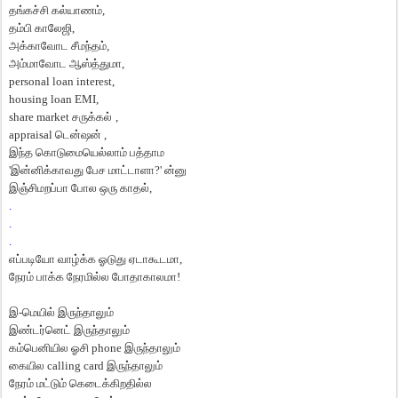
தங்கச்சி
கல்யாணம்
,
தம்பி
காலேஜி
,
அக்காவோட
சீமந்தம்
,
அம்மாவோட
ஆஸ்த்துமா
,
personal loan interest,
housing loan EMI,
share market
சருக்கல்
,
appraisal
டென்ஷன்
,
இந்த
கொடுமையெல்லாம்
பத்தாம
'
இன்னிக்காவது
பேச
மாட்டாளா
?'
ன்னு
இஞ்சிமறப்பா
போல
ஒரு
காதல்
,
.
.
.
எப்படியோ
வாழ்க்க
ஓடுது
ஏடாகூடமா
,
நேரம்
பாக்க
நேரமில்ல
போதாகாலமா
!
இ
-
மெயில்
இருந்தாலும்
இண்டர்னெட்
இருந்தாலும்
கம்பெனியில
ஓசி
phone
இருந்தாலும்
கையில
calling card
இருந்தாலும்
நேரம்
மட்டும்
கெடைக்கிறதில்ல