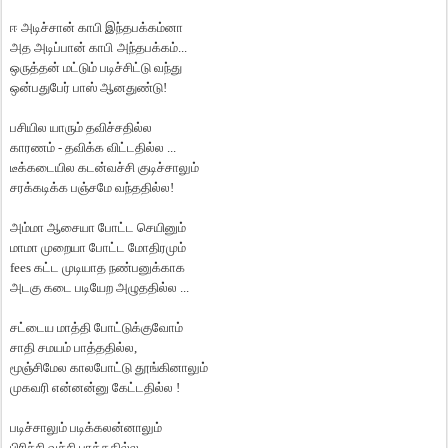
ஈ
அடிச்சான்
காபி
இந்தபக்கம்னா
அத
அடிப்பான்
காபி
அந்தபக்கம்
...
ஒருத்தன்
மட்டும்
படிச்சிட்டு
வந்து
ஒன்பதுபேர்
பாஸ்
ஆனதுண்டு
!
பசியில
யாரும்
தவிச்சதில்ல
காரணம்
-
தவிக்க
விட்டதில்ல
...
டீக்கடையில
கடன்வச்சி
குடிச்சாலும்
சரக்கடிக்க
பஞ்சமே
வந்ததில்ல
!
அம்மா
ஆசையா
போட்ட
செயினும்
மாமா
முறையா
போட்ட
மோதிரமும்
fees
கட்ட
முடியாத
நண்பனுக்காக
அடகு
கடை
படியேற
அழுததில்ல
...
சட்டைய
மாத்தி
போட்டுக்குவோம்
சாதி
சமயம்
பாத்ததில்ல
,
மூஞ்சிமேல
காலபோட்டு
தூங்கினாலும்
முகவரி
என்னன்னு
கேட்டதில்ல
!
படிச்சாலும்
படிக்கலன்னாலும்
பிரிச்சி
வச்சி
பாத்ததில்ல
...