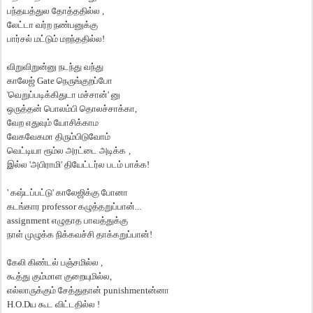
பந்தயத்துல
தோத்ததில்ல
,
லேட்டா
வர்ற
நண்பனுக்கு
பார்சல்
மட்டும்
மறந்ததில்ல
!
விறுவிறுன்னு
நடந்து
வந்து
காலேஜ்
Gate
நெருங்குறப்போ
'
வெறுப்படிக்கிதுடா
மச்சான்
'
னு
ஒருத்தன்
பொலம்பி
தொலச்சாக்கா
,
வேற
எதுவும்
யோசிக்காம
வேகவேகமா
திரும்பிடுவோம்
வெட்டியா
ரூம்ல
அரட்டை
அடிக்க
,
இல்ல
'
அபிராமி
'
தியேட்டர்ல
படம்
பாக்க
!
'
கஷ்டப்பட்டு
'
காலேஜிக்கு
போனா
கடங்கார
professor
கழுத்தறுப்பான்
...
assignment
எழுதாத
பாவத்துக்கு
நாள்
முழுக்க
நிக்கவச்சி
தாக்கறுப்பான்
!
கேலி
கிண்டல்
பஞ்சமில்ல
,
கூத்து
கும்மாள
குறையுமில்ல
,
எல்லாருக்கும்
சேத்துதான்
punishment
ன்னா
H.O.D
ய
கூட
விட்டதில்ல
!